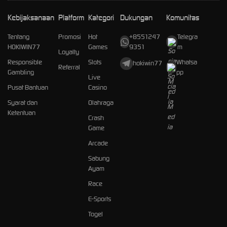
Kebijaksanaan
Platform
Kategori
Dukungan
Komunitas
Tentang
Promosi
Hot
+8551247
Telegra
HOKIWIN77
Games
9351
m
Loyalty
Responsible
Slots
Whatsa
hokiwin77
Referral
Gambling
pp
Live
Pusat Bantuan
Casino
Syarat dan
Olahraga
Ketentuan
Crash
Game
Arcade
Sabung
Ayam
Race
E-Sports
Togel