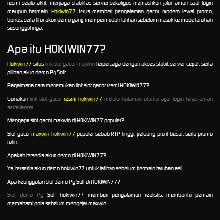
resmi selalu aktif, menjaga stabilitas server sekaligus memastikan jalur aman saat login
maupun bermain.
Hokiwin77
terus memberi pengalaman gacor modern lewat promo,
bonus, serta fitur akun demo yang mempermudah latihan sebelum masuk ke mode taruhan
sesungguhnya.
Apa itu HOKIWIN77?
Hokiwin77 situs
link slot gacor maxwin
terpercaya dengan akses stabil, server cepat, serta
pilihan akun demo Pg Soft.
Bagaimana cara menemukan link slot gacor resmi HOKIWIN77?
Gunakan
link slot gacor
resmi hokiwin77
melalui halaman utama agar login tetap aman
serta lancar.
Mengapa slot gacor maxwin di HOKIWIN77 populer?
Slot gacor
maxwin hokiwin77
populer sebab RTP tinggi, peluang profit besar, serta promo
rutin.
Apakah tersedia akun demo di HOKIWIN77?
Ya, tersedia akun demo hokiwin77 untuk latihan sebelum bermain taruhan asli.
Apa keunggulan slot demo Pg Soft di HOKIWIN77?
Slot demo Pg
Soft hokiwin77 memberi pengalaman realistis, membantu pemain
memahami pola sebelum mengejar maxwin.