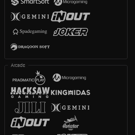
Arcade