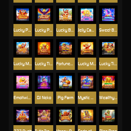
Lucky Panda
Lucky Phoenix
Lucky Bull
Jelly Candy
Sweet Burst
Lucky MonKey
Lucky Tiger
Fortunes of Aztec
Lucky Mouse
Lucky Tiger Gold Ultimate
Emotiwins
DJ Neko
Pig Farm
Mystic Wishes
Wealthy Frog