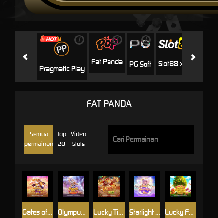
i
i
i
i
i
Facha
Fat Panda
Slot88 x PP
PG Soft
Pragmatic Play
FAT PANDA
Semua
Top
Video
permainan
20
Slots
Gates of Olympus POP
Olympus Wins
Lucky Tiger 1000
Starlight Wins
Lucky Fortune Tree