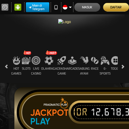
Main di
MASUK
DAFTAR
Telegram
HOT
SLOTS
LIVE
OLAHRAGA
CRASH
ARCADE
SABUNG
RACE
E-
TOGEL
PROM
GAMES
CASINO
GAME
AYAM
SPORTS
IDR
12,678,
JACKPOT
PLAY