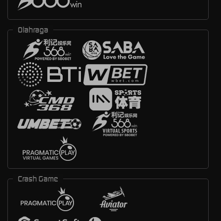
Olahraga
Crash Game