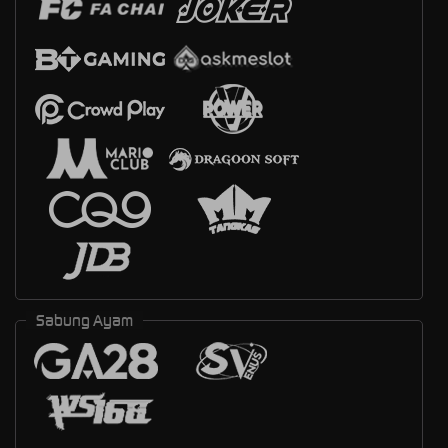
Sabung Ayam