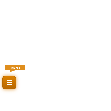
Klik Sini
☰