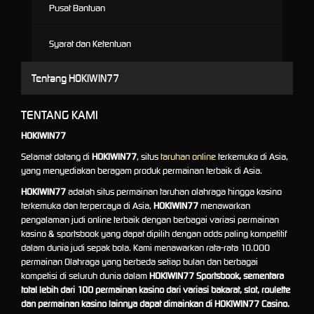
Pusat Bantuan
Syarat dan Ketentuan
Tentang HOKIWIN77
TENTANG KAMI
HOKIWIN77
Selamat datang di
HOKIWIN77
, situs
taruhan online
terkemuka di Asia,
yang menyediakan beragam produk permainan terbaik di Asia.
HOKIWIN77
adalah situs permainan taruhan olahraga hingga kasino
terkemuka dan terpercaya di Asia,
HOKIWIN77
menawarkan
pengalaman judi online terbaik dengan berbagai variasi permainan
kasino & sportsbook yang dapat dipilih dengan odds paling kompetitif
dalam dunia judi sepak bola. Kami menawarkan rata-rata 10.000
permainan Olahraga yang berbeda setiap bulan dan berbagai
kompetisi di seluruh dunia dalam
HOKIWIN77 Sportsbook, sementara
total lebih dari 100 permainan kasino dari variasi bakarat, slot, roulette
dan permainan kasino lainnya dapat dimainkan di
HOKIWIN77
Casino.