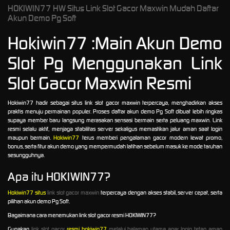
HOKIWIN77 HW Situs Link Slot Gacor Maxwin Mudah Daftar
Akun Demo Pg Soft
Hokiwin77 :Main Akun Demo
Slot Pg Menggunakan Link
Slot Gacor Maxwin Resmi
Hokiwin77 hadir sebagai situs link slot gacor maxwin terpercaya, menghadirkan akses
praktis menuju permainan populer. Proses daftar akun demo Pg Soft dibuat lebih ringkas
supaya member baru langsung merasakan sensasi bermain serta peluang maxwin. Link
resmi selalu aktif, menjaga stabilitas server sekaligus memastikan jalur aman saat login
maupun bermain.
Hokiwin77
terus memberi pengalaman gacor modern lewat promo,
bonus, serta fitur akun demo yang mempermudah latihan sebelum masuk ke mode taruhan
sesungguhnya.
Apa itu HOKIWIN77?
Hokiwin77 situs
link slot gacor maxwin
terpercaya dengan akses stabil, server cepat, serta
pilihan akun demo Pg Soft.
Bagaimana cara menemukan link slot gacor resmi HOKIWIN77?
Gunakan
link slot gacor
resmi hokiwin77
melalui halaman utama agar login tetap aman