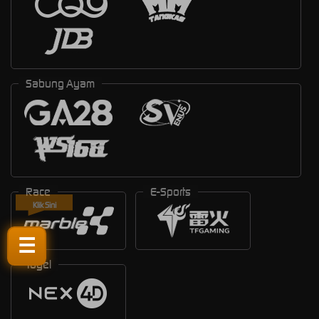
Sabung Ayam
Race
E-Sports
Klik Sini
☰
Togel