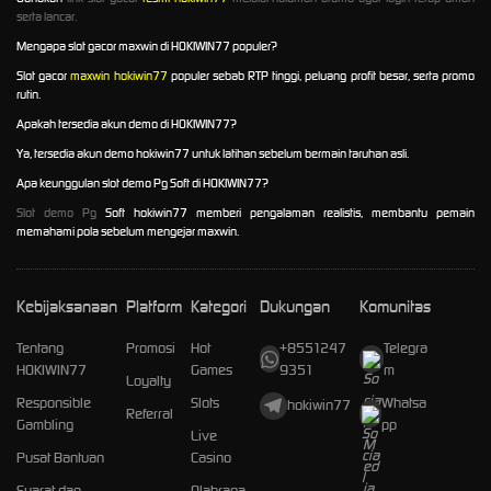
serta lancar.
Mengapa slot gacor maxwin di HOKIWIN77 populer?
Slot gacor
maxwin hokiwin77
populer sebab RTP tinggi, peluang profit besar, serta promo
rutin.
Apakah tersedia akun demo di HOKIWIN77?
Ya, tersedia akun demo hokiwin77 untuk latihan sebelum bermain taruhan asli.
Apa keunggulan slot demo Pg Soft di HOKIWIN77?
Slot demo Pg
Soft hokiwin77 memberi pengalaman realistis, membantu pemain
memahami pola sebelum mengejar maxwin.
Kebijaksanaan
Platform
Kategori
Dukungan
Komunitas
Tentang
Promosi
Hot
+8551247
Telegra
HOKIWIN77
Games
9351
m
Loyalty
Responsible
Slots
Whatsa
hokiwin77
Referral
Gambling
pp
Live
Pusat Bantuan
Casino
Syarat dan
Olahraga