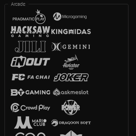
Arcade