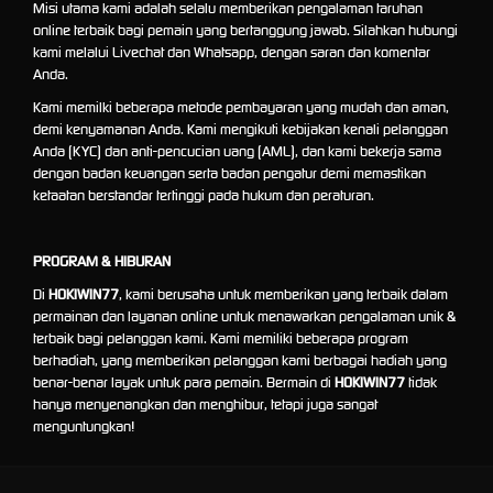
Misi utama kami adalah selalu memberikan pengalaman taruhan
online terbaik bagi pemain yang bertanggung jawab. Silahkan hubungi
kami melalui Livechat dan Whatsapp, dengan saran dan komentar
Anda.
Kami memilki beberapa metode pembayaran yang mudah dan aman,
demi kenyamanan Anda. Kami mengikuti kebijakan kenali pelanggan
Anda (KYC) dan anti-pencucian uang (AML), dan kami bekerja sama
dengan badan keuangan serta badan pengatur demi memastikan
ketaatan berstandar tertinggi pada hukum dan peraturan.
PROGRAM & HIBURAN
Di
HOKIWIN77
, kami berusaha untuk memberikan yang terbaik dalam
permainan dan layanan online untuk menawarkan pengalaman unik &
terbaik bagi pelanggan kami. Kami memiliki beberapa program
berhadiah, yang memberikan pelanggan kami berbagai hadiah yang
benar-benar layak untuk para pemain. Bermain di
HOKIWIN77
tidak
hanya menyenangkan dan menghibur, tetapi juga sangat
menguntungkan!