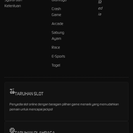
Ketentuan
Crash
Game
Arcade
Sabung
Ayam
Race
E-Sports
Togel
TARUHAN SLOT
Penyedia slot online dengan beragam pilihan game menarik yang memudahkan
pemain untuk mencapai jackpot
TARUHAN OLAHRAGA