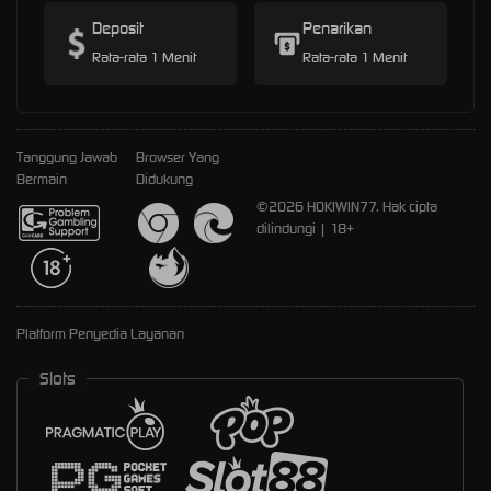
Deposit
Penarikan
Rata-rata 1 Menit
Rata-rata 1 Menit
Tanggung Jawab
Browser Yang
Bermain
Didukung
©2026 HOKIWIN77. Hak cipta
dilindungi | 18+
Platform Penyedia Layanan
Slots