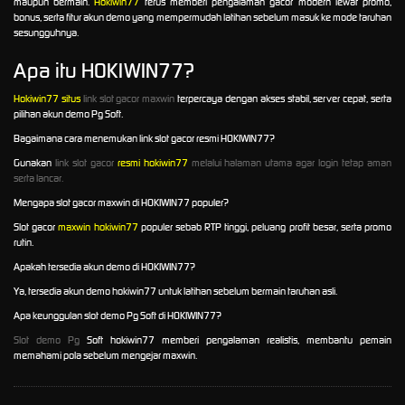
maupun bermain.
Hokiwin77
terus memberi pengalaman gacor modern lewat promo,
bonus, serta fitur akun demo yang mempermudah latihan sebelum masuk ke mode taruhan
sesungguhnya.
Apa itu HOKIWIN77?
Hokiwin77 situs
link slot gacor maxwin
terpercaya dengan akses stabil, server cepat, serta
pilihan akun demo Pg Soft.
Bagaimana cara menemukan link slot gacor resmi HOKIWIN77?
Gunakan
link slot gacor
resmi hokiwin77
melalui halaman utama agar login tetap aman
serta lancar.
Mengapa slot gacor maxwin di HOKIWIN77 populer?
Slot gacor
maxwin hokiwin77
populer sebab RTP tinggi, peluang profit besar, serta promo
rutin.
Apakah tersedia akun demo di HOKIWIN77?
Ya, tersedia akun demo hokiwin77 untuk latihan sebelum bermain taruhan asli.
Apa keunggulan slot demo Pg Soft di HOKIWIN77?
Slot demo Pg
Soft hokiwin77 memberi pengalaman realistis, membantu pemain
memahami pola sebelum mengejar maxwin.