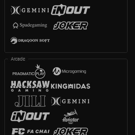
Arcade