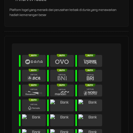
Platform togel yang menarik dari perusahan terbaik di dunia yang menawarkan
hadiah kemenangan besar