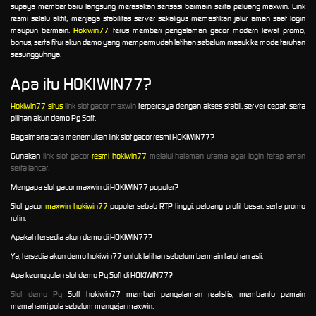
supaya member baru langsung merasakan sensasi bermain serta peluang maxwin. Link
resmi selalu aktif, menjaga stabilitas server sekaligus memastikan jalur aman saat login
maupun bermain.
Hokiwin77
terus memberi pengalaman gacor modern lewat promo,
bonus, serta fitur akun demo yang mempermudah latihan sebelum masuk ke mode taruhan
sesungguhnya.
Apa itu HOKIWIN77?
Hokiwin77 situs
link slot gacor maxwin
terpercaya dengan akses stabil, server cepat, serta
pilihan akun demo Pg Soft.
Bagaimana cara menemukan link slot gacor resmi HOKIWIN77?
Gunakan
link slot gacor
resmi hokiwin77
melalui halaman utama agar login tetap aman
serta lancar.
Mengapa slot gacor maxwin di HOKIWIN77 populer?
Slot gacor
maxwin hokiwin77
populer sebab RTP tinggi, peluang profit besar, serta promo
rutin.
Apakah tersedia akun demo di HOKIWIN77?
Ya, tersedia akun demo hokiwin77 untuk latihan sebelum bermain taruhan asli.
Apa keunggulan slot demo Pg Soft di HOKIWIN77?
Slot demo Pg
Soft hokiwin77 memberi pengalaman realistis, membantu pemain
memahami pola sebelum mengejar maxwin.