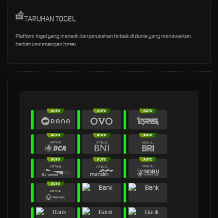
TARUHAN TOGEL
Platform togel yang menarik dari perusahan terbaik di dunia yang menawarkan
hadiah kemenangan besar