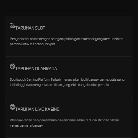
TARUHAN SLOT
Penyedia slot online dengan beragam pilihan game menarik yang memudahkan
pemain untuk mencapai jackpot
TARUHAN OLAHRAGA
Sportsbook Gaming Platform Terbaik menawarkan lebih banyak game, odds yang
lebih tinggi, dan menyediakan pilihan yang lebih banyak untuk pemain.
TARUHAN LIVE KASINO
Platform Pilihan bagi perusahaan-perusahaan terbaik di dunia, dengan pilihan
variasi game terbanyak