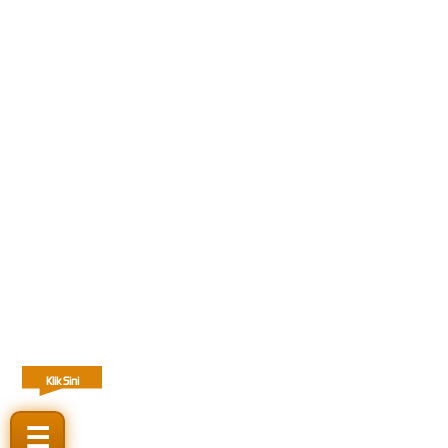
Klik Sini
☰