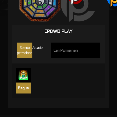
CROWD PLAY
Semua
Arcade
permainan
Bagua