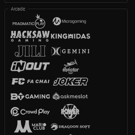
Arcade