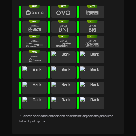
* Selama bank maintenance dan bank offline deposit dan penarikan
tidak dapat diproses