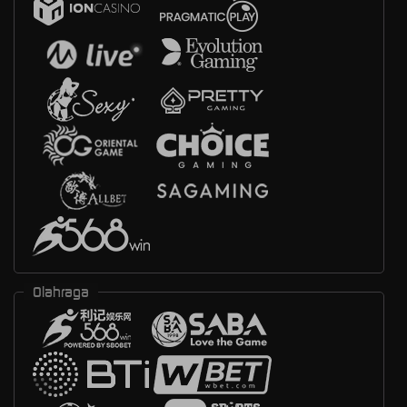
Olahraga