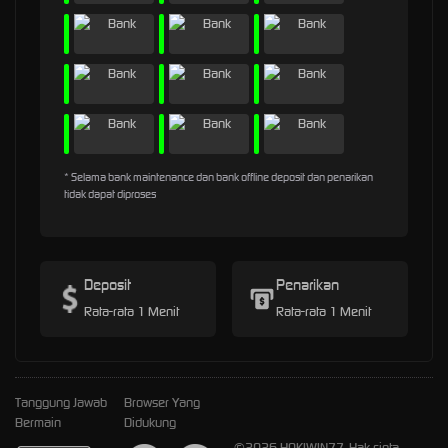
* Selama bank maintenance dan bank offline deposit dan penarikan
tidak dapat diproses
Deposit
Penarikan
Rata-rata 1 Menit
Rata-rata 1 Menit
Tanggung Jawab
Browser Yang
Bermain
Didukung
©2026 HOKIWIN77. Hak cipta