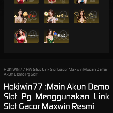
i
i
i
i
i
HOKIWIN77 HW Situs Link Slot Gacor Maxwin Mudah Daftar
Akun Demo Pg Soft
Hokiwin77 :Main Akun Demo
Slot Pg Menggunakan Link
Slot Gacor Maxwin Resmi