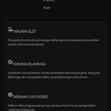
E-Sports
Togel
TARUHAN SLOT
Penyedia slot online dengan beragam pilihan game menarik yang memudahkan
pemain untuk mencapai jackpot
TARUHAN OLAHRAGA
Sportsbook Gaming Platform Terbaik menawarkan lebih banyak game, odds yang
lebih tinggi, dan menyediakan pilihan yang lebih banyak untuk pemain.
TARUHAN LIVE KASINO
Platform Pilihan bagi perusahaan-perusahaan terbaik di dunia, dengan pilihan
variasi game terbanyak