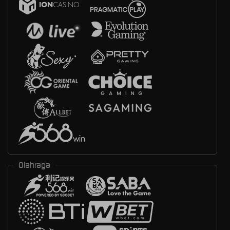
Olahraga