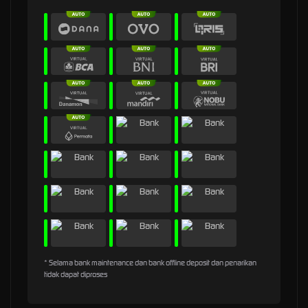
* Selama bank maintenance dan bank offline deposit dan penarikan
tidak dapat diproses