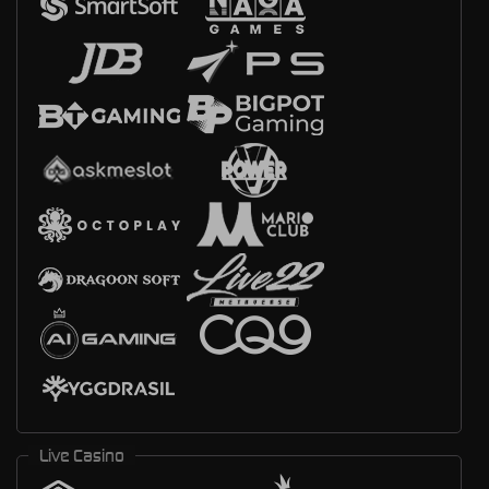
Live Casino