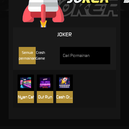
JOKER
Semua
Crash
permainan
Game
Nyan Cat
Out Run
Cash Or Crash