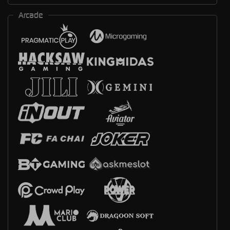
Arcade