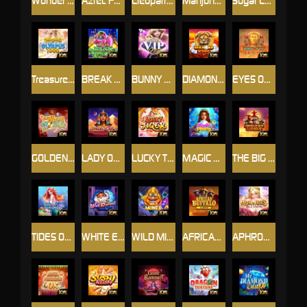
Wonder Ace
Aztec Fortune
Cleopatra's Fortune Ways
Mahjong Dragon Ways
Sugar Candy Bonanza
Treasures of Olympus 1000
BREAK THE BANK
BUNNY VIP NIGHT
DIAMOND KING
EYES OF RA
GOLDEN FORTUNE HORSE
LADY OF RA
LUCKY TIGER
MAGIC PEARLS
THE BIG THE FAT THE UGLY
TIDES OF FORTUNE
WHITE ELEPHANT
WILD MINER
AFRICAN BUFFALO 5000
APHRODITE’S BLESSING