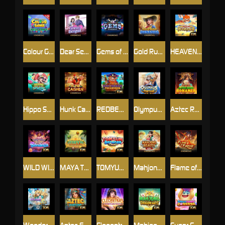
Colour Game Mega Bonus
Dear Senpai
Gems of Valhalla
Gold Rush Bonanza
HEAVENLY FEAST WITH WUKONG
Hippo Splash
Hunk Cai Shen
REDBEARD TREASURE
Olympus Fortune
Aztec Rush Bonanza
WILD WITCH SUGAR BONANZA
MAYA TEMPLE OF FORTUNE
TOMYUM BONANZA
Mahjong Beauty
Flame of Fortune