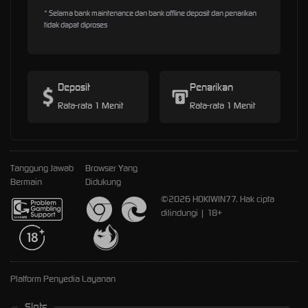
* Selama bank maintenance dan bank offline deposit dan penarikan
tidak dapat diproses
Deposit
Penarikan
Rata-rata 1 Menit
Rata-rata 1 Menit
Tanggung Jawab
Browser Yang
Bermain
Didukung
©2026 HOKIWIN77. Hak cipta
dilindungi | 18+
Platform Penyedia Layanan
Slots