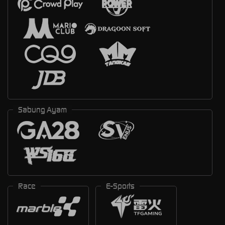
Sabung Ayam
Race
E-Sports