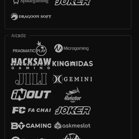
Arcade