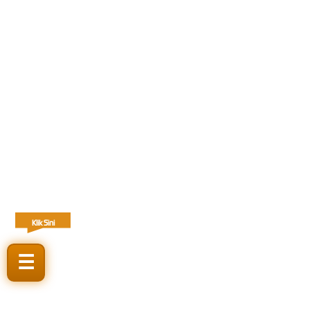
Klik Sini
☰