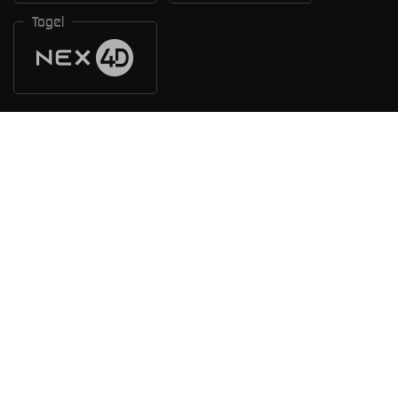
Togel