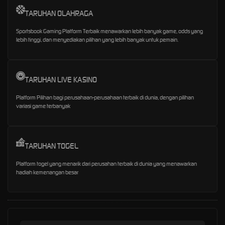
TARUHAN OLAHRAGA
Sportsbook Gaming Platform Terbaik menawarkan lebih banyak game, odds yang
lebih tinggi, dan menyediakan pilihan yang lebih banyak untuk pemain.
TARUHAN LIVE KASINO
Platform Pilihan bagi perusahaan-perusahaan terbaik di dunia, dengan pilihan
variasi game terbanyak
TARUHAN TOGEL
Platform togel yang menarik dari perusahan terbaik di dunia yang menawarkan
hadiah kemenangan besar