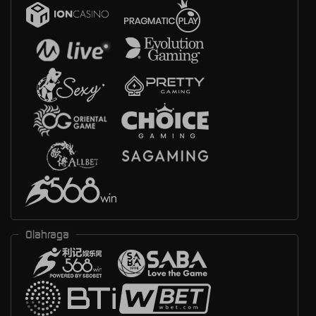
Olahraga