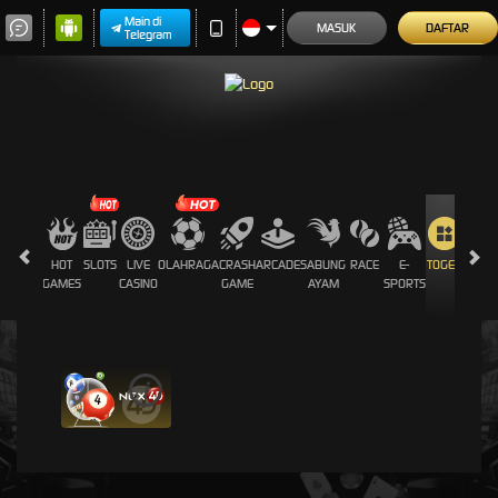
Main di
MASUK
DAFTAR
Telegram
HOT
SLOTS
LIVE
OLAHRAGA
CRASH
ARCADE
SABUNG
RACE
E-
TOGEL
PROM
GAMES
CASINO
GAME
AYAM
SPORTS
i