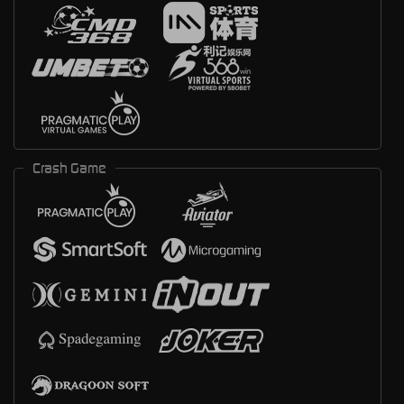
Crash Game