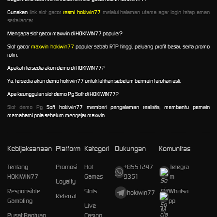
Gunakan
link slot gacor
resmi hokiwin77
melalui halaman utama agar login tetap aman
serta lancar.
Mengapa slot gacor maxwin di HOKIWIN77 populer?
Slot gacor
maxwin hokiwin77
populer sebab RTP tinggi, peluang profit besar, serta promo
rutin.
Apakah tersedia akun demo di HOKIWIN77?
Ya, tersedia akun demo hokiwin77 untuk latihan sebelum bermain taruhan asli.
Apa keunggulan slot demo Pg Soft di HOKIWIN77?
Slot demo Pg
Soft hokiwin77 memberi pengalaman realistis, membantu pemain
memahami pola sebelum mengejar maxwin.
Kebijaksanaan
Platform
Kategori
Dukungan
Komunitas
Tentang
Promosi
Hot
+8551247
Telegra
HOKIWIN77
Games
9351
m
Loyalty
Responsible
Slots
Whatsa
hokiwin77
Referral
Gambling
pp
Live
Pusat Bantuan
Casino