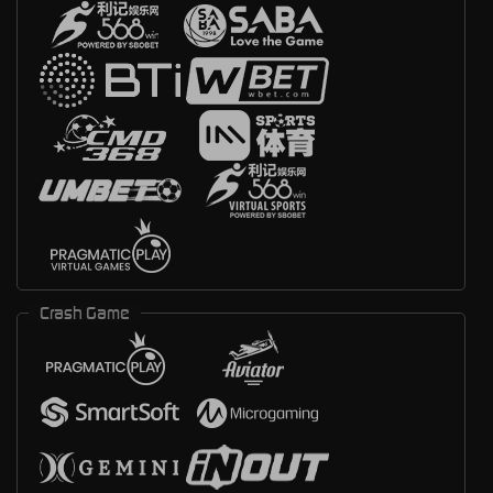
Crash Game