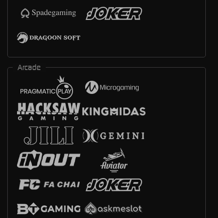
Arcade