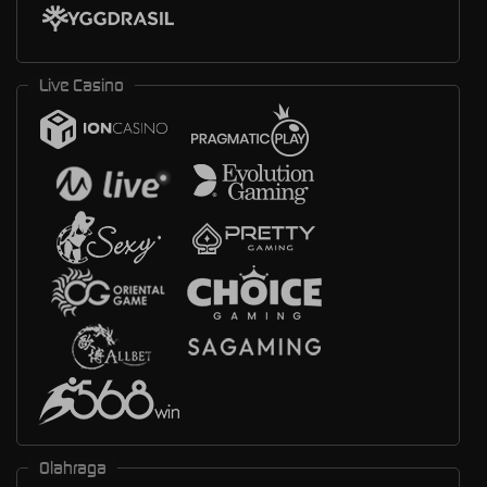
Live Casino
Olahraga