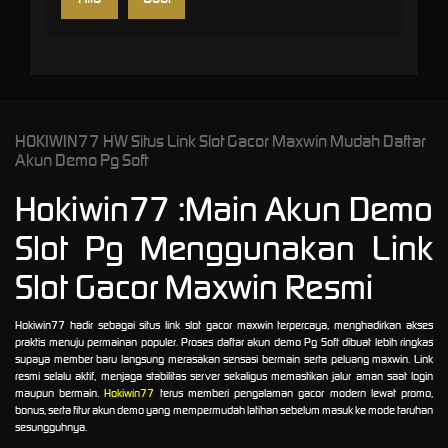
HOKIWIN77 HW Situs Link Slot Gacor Maxwin Mudah Daftar
Akun Demo Pg Soft
Hokiwin77 :Main Akun Demo
Slot Pg Menggunakan Link
Slot Gacor Maxwin Resmi
Hokiwin77 hadir sebagai situs link slot gacor maxwin terpercaya, menghadirkan akses
praktis menuju permainan populer. Proses daftar akun demo Pg Soft dibuat lebih ringkas
supaya member baru langsung merasakan sensasi bermain serta peluang maxwin. Link
resmi selalu aktif, menjaga stabilitas server sekaligus memastikan jalur aman saat login
maupun bermain.
Hokiwin77
terus memberi pengalaman gacor modern lewat promo,
bonus, serta fitur akun demo yang mempermudah latihan sebelum masuk ke mode taruhan
sesungguhnya.