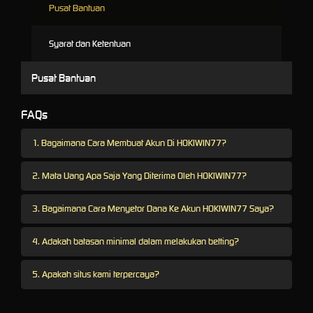
Pusat Bantuan
Syarat dan Ketentuan
Pusat Bantuan
FAQs
1. Bagaimana Cara Membuat Akun Di HOKIWIN77?
2. Mata Uang Apa Saja Yang Diterima Oleh HOKIWIN77?
3. Bagaimana Cara Menyetor Dana Ke Akun HOKIWIN77 Saya?
4. Adakah batasan minimal dalam melakukan betting?
5. Apakah situs kami terpercaya?