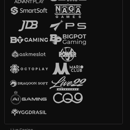
Live Casino