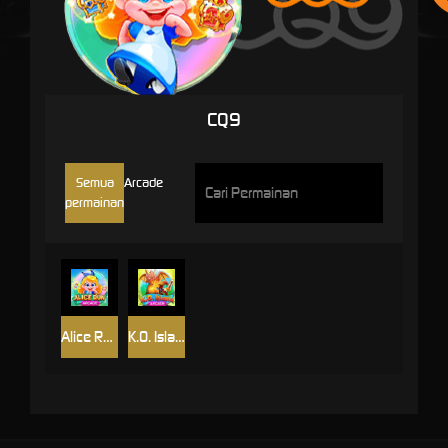
CQ9
Semua
Arcade
permainan
Alice Run
K.O. Island