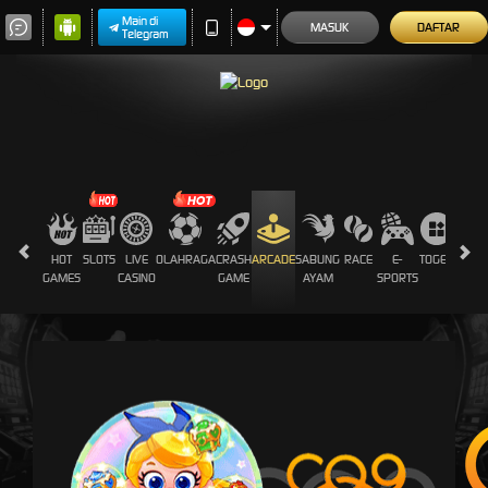
Main di
MASUK
DAFTAR
Telegram
HOT
SLOTS
LIVE
OLAHRAGA
CRASH
ARCADE
SABUNG
RACE
E-
TOGEL
PROM
GAMES
CASINO
GAME
AYAM
SPORTS