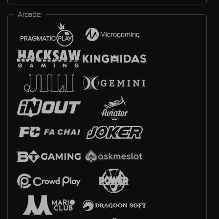
Arcade