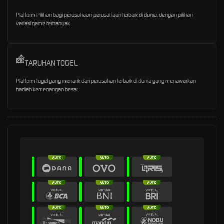
Platform Pilihan bagi perusahaan-perusahaan terbaik di dunia, dengan pilihan
variasi game terbanyak
TARUHAN TOGEL
Platform togel yang menarik dari perusahan terbaik di dunia yang menawarkan
hadiah kemenangan besar