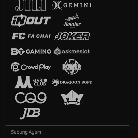
Sabung Ayam