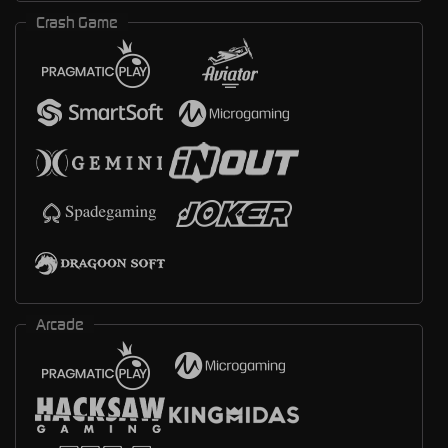
Crash Game
Arcade