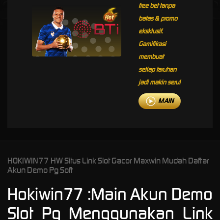
free bet tanpa
batas & promo
eksklusif.
Gamifikasi
membuat
setiap taruhan
jadi makin seru!
MAIN
HOKIWIN77 HW Situs Link Slot Gacor Maxwin Mudah Daftar
Akun Demo Pg Soft
Hokiwin77 :Main Akun Demo
Slot Pg Menggunakan Link