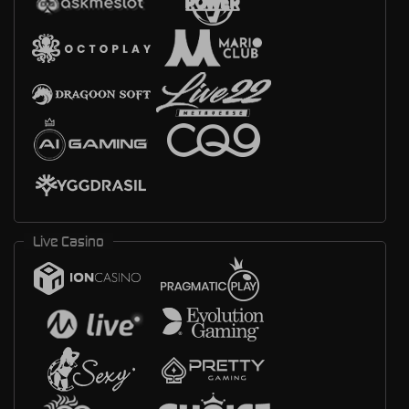
Live Casino